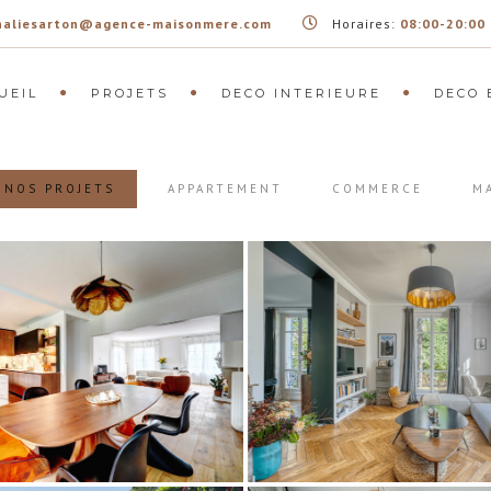
haliesarton@agence-maisonmere.com
Horaires:
08:00-20:00
UEIL
PROJETS
DECO INTERIEURE
DECO
 NOS PROJETS
APPARTEMENT
COMMERCE
M